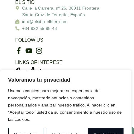
EL SITIO
Calle la Carrera, nº 26, 38911 Frontera,
Santa Cruz de Tenerife, España
info@elsitio-elhierro.es
+34 922 55 98 43
FOLLOW US
LINKS OF INTEREST
Bimbache.info
Valoramos tu privacidad
Usamos cookies para mejorar su experiencia de
navegación, mostrarle anuncios o contenidos
Legal Notice |
Privacy policy |
Cookies policy |
personalizados y analizar nuestro tráfico. Al hacer clic en
Dispute resolution |
“Aceptar todo” usted da su consentimiento a nuestro uso de
Photographic material:
unevisual.com
las cookies.
Web Design :
AVIRATO