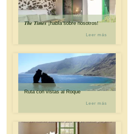
𝑻𝒉𝒆 𝑻𝒊𝒎𝒆𝒔 ¡habla sobre nosotros!
Leer más
Ruta con vistas al Roque
Leer más