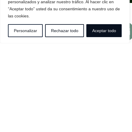
personalizados y analizar nuestro tráfico. Al hacer clic en
“Aceptar todo” usted da su consentimiento a nuestro uso de
las cookies.
We have much
Personalizar
Rechazar todo
Aceptar todo
more to offer
At El Sitio we have created special
promotions and discounts to encourage
you to discover our rural cottages and
enjoy this unique natural environment on
the island of El Hierro.
Check our current offers and find the
perfect option for your next trip.