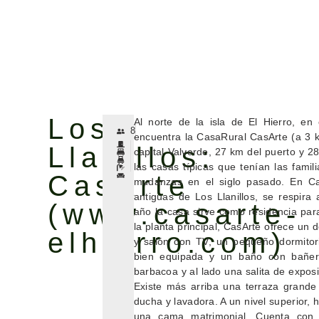
Los
Al norte de la isla de El Hierro, en 
8
encuentra la CasaRural CasArte (a 3 
Llanillos:
capital Valverde, 27 km del puerto y 2
las casas típicas que tenían las fami
CasArte
mudanzas en el siglo pasado. En C
antiguas de Los Llanillos, se respira 
(www.casarte-
año la casa sirve como residencia par
la planta principal, CasArte ofrece un
elhierro.com)
y salón con TV, un pequeño dormito
bien equipada y un baño con bañer
barbacoa y al lado una salita de expos
Existe más arriba una terraza grande
ducha y lavadora. A un nivel superior,
una cama matrimonial. Cuenta con