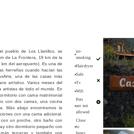
el pueblo de Los Llanillos, se
no-
Elemento
km de La Frontera, 19 km de la
smoking
de lista
8 km del aeropuerto). Es una de
nº1
Hairdryer
lias herreñas cuando hacían las
Elemento
Safe
asArte, una de las casas más
de lista
aire artístico. Varios meses del
Tv
nº2
a artistas de todo el mundo. En
Wifi
Elemento
 dormitorio con cama matrimonial
Pets
rio con dos camas, una cocina
de lista
are not
a. Más abajo encontramos la
nº3
allowed
iciones con una cama adicional.
 con un porche, otro baño con
Close
 hay otro dormitorio pequeño con
to
 más terrazas y también una
buses