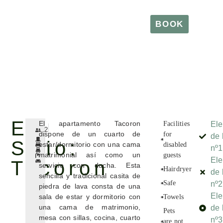
BOOK
BOOK
El
El apartamento Tacoron
Facilities
El
2
dispone de un cuarto de
for
de 
Sitio:
estar/dormitorio con una cama
disabled
nº1
matrimonial así como un
guests
El
Tacoron
servicio con ducha. Esta
Hairdryer
de 
sencilla y tradicional casita de
Safe
nº2
piedra de lava consta de una
El
sala de estar y dormitorio con
Towels
una cama de matrimonio,
de 
Pets
mesa con sillas, cocina, cuarto
nº3
are not