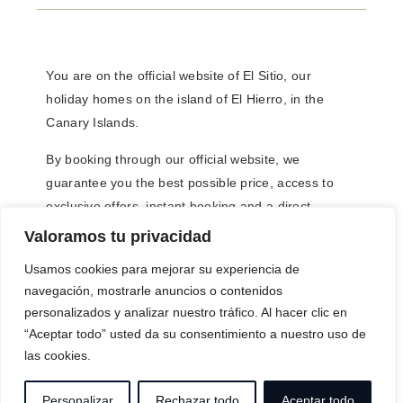
You are on the
official website of El Sitio,
our
holiday homes on the island of El Hierro, in the
Canary Islands.
By booking through our official website,
we
guarantee you the best possible price
, access to
exclusive offers
,
instant booking
and a
direct,
personal service
, with no intermediaries.
Valoramos tu privacidad
Usamos cookies para mejorar su experiencia de
EL SITIO
navegación, mostrarle anuncios o contenidos
Calle la Carrera, nº 26, 38911 Frontera,
personalizados y analizar nuestro tráfico. Al hacer clic en
Santa Cruz de Tenerife, España
“Aceptar todo” usted da su consentimiento a nuestro uso de
info@elsitio-elhierro.es
las cookies.
+34 922 55 98 43
FOLLOW US
Personalizar
Rechazar todo
Aceptar todo