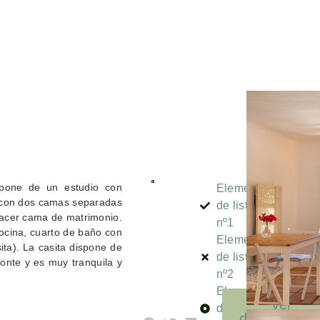
spone de un estudio con
Elemento
o con dos camas separadas
de lista
hacer cama de matrimonio.
nº1
cocina, cuarto de baño con
Elemento
ita). La casita dispone de
de lista
monte y es muy tranquila y
nº2
Elemento
Ver
de lista
disponibilida