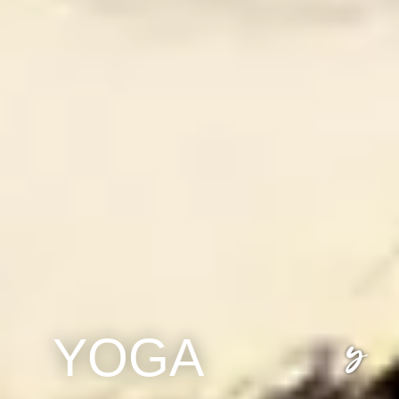
y
YOGA