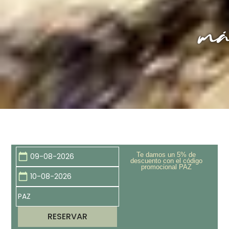
má
Te damos un 5% de
calendar_today
descuento con el código
promocional
PAZ
calendar_today
RESERVAR