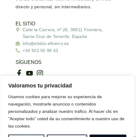
directo y personal
, sin intermediarios.
EL SITIO
Calle la Carrera, nº 26, 38911 Frontera,
Santa Cruz de Tenerife, España
info@elsitio-elhierro.es
+34 922 55 98 43
SÍGUENOS
ENLACES DE INTERÉS
Valoramos tu privacidad
Usamos cookies para mejorar su experiencia de
Bimbache.info
navegación, mostrarle anuncios o contenidos
personalizados y analizar nuestro tráfico. Al hacer clic en
“Aceptar todo” usted da su consentimiento a nuestro uso de
Aviso Legal |
Política de privacidad |
Política de cookies |
las cookies.
Resolución de litigios |