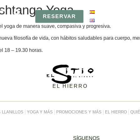
shtanga Yoga
RESERVAR
RESERVAR
del yoga de manera suave, compasiva y progresiva.
eva filosofía de vida, con hábitos saludables para cuerpo, ment
el 18 – 19.30 horas.
EL HIERRO
 LLANILLOS
YOGA Y MÁS
PROMOCIONES Y MÁS
EL HIERRO
QUI
SÍGUENOS