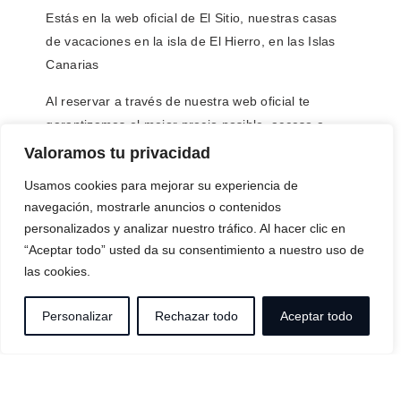
Estás en la
web oficial de El Sitio,
nuestras casas
de vacaciones en la isla de El Hierro, en las Islas
Canarias
Al reservar a través de nuestra web oficial
te
garantizamos el mejor precio posible
, acceso a
ofertas exclusivas
,
reserva inmediata
y un
trato
Valoramos tu privacidad
directo y personal
, sin intermediarios.
Usamos cookies para mejorar su experiencia de
navegación, mostrarle anuncios o contenidos
EL SITIO
personalizados y analizar nuestro tráfico. Al hacer clic en
Calle la Carrera, nº 26, 38911 Frontera,
“Aceptar todo” usted da su consentimiento a nuestro uso de
Santa Cruz de Tenerife, España
las cookies.
info@elsitio-elhierro.es
+34 922 55 98 43
Personalizar
Rechazar todo
Aceptar todo
SÍGUENOS
ENLACES DE INTERÉS