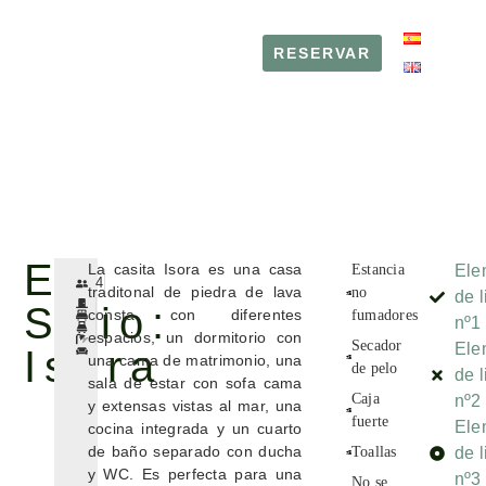
RESERVAR
RESERVAR
El
La casita Isora es una casa
Estancia
Ele
4
traditonal de piedra de lava
no
de l
Sitio:
consta con diferentes
fumadores
nº1
espacios, un dormitorio con
Secador
Ele
Isora
una cama de matrimonio, una
de pelo
de l
sala de estar con sofa cama
Caja
nº2
y extensas vistas al mar, una
fuerte
Ele
cocina integrada y un cuarto
de baño separado con ducha
Toallas
de l
y WC. Es perfecta para una
nº3
No se