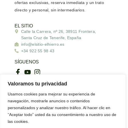
ofertas exclusivas
,
reserva inmediata
y un
trato
directo y personal
, sin intermediarios.
EL SITIO
Calle la Carrera, nº 26, 38911 Frontera,
Santa Cruz de Tenerife, España
info@elsitio-elhierro.es
+34 922 55 98 43
SÍGUENOS
ENLACES DE INTERÉS
Valoramos tu privacidad
Usamos cookies para mejorar su experiencia de
Bimbache.info
navegación, mostrarle anuncios o contenidos
personalizados y analizar nuestro tráfico. Al hacer clic en
“Aceptar todo” usted da su consentimiento a nuestro uso de
Aviso Legal |
Política de privacidad |
Política de cookies |
las cookies.
Resolución de litigios |